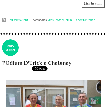
Lire la suite
LIEN PERMANENT
CATÉGORIES :
- RESULTATS DU CLUB
0
COMMENTAIRE
2015
24/09
POdium D'Erick à Chatenay