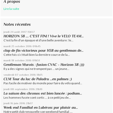
À propos
Lire la suite
Notes récentes
jeudi 24
août 2017
13h57
HORIZON 38 .... C'EST FINI ! Vive le VELO TEAM...
C'est la fin d'un époque et d'une belle aventure : le...
mardi 25
octobre 2016
09h45
clap de fin victorieux pour H38 au gentleman de...
Cette fois ci c'était bien la dernière course de la...
mardi 18
octobre 2016
09h51
Gentleman Murois : fusion CVAC - Horizon 38 ;)))
Il y a des signes qui ne trompent pas ... un jeune...
vendredi 07
octobre 2016
11h15
CLM Tour du lac de Paladru ...en palmes ;)
Pas facile de motiver du monde pour faire du vélo quand...
jeudi 08
septembre 2016
21h10
La saison des chronos est bien lancée : podium...
Les hommes fusée sont sortis ... à ce petit jeu de...
jeudi 16
juin 2016
21h17
Week end Familial en Lubéron: pur plaisir au...
Notre petit club renouvelle son weekend familial ....