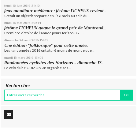
jeudi 16
juin 2016
21h10
Jeux mondiaux médicaux : Jérôme FICHEUX revient...
C'était un objectif préparé depuis 6 mois au sein du...
lundi 16
mai 2016
20h44
Jérôme FICHEUX gagne le grand prix de Montrond...
Première victoire de l'année pour Horizon 38......
dimanche 24
avril 2016
15h35
Une édition "folklorique" pour cette année..
Les randonnées 2016 ont attiré moins de monde que...
mardi 15
mars 2016
15h05
Randonnées cyclistes des Horizons - dimanche 17...
Le vélo club HORIZON 38 organise ses...
Rechercher