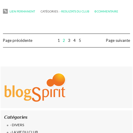
LIEN PERMANENT
CATÉGORIES :
- RESULTATS DU CLUB
0
COMMENTAIRE
Page précédente
1
2
3
4
5
Page suivante
Catégories
- DIVERS
- LA VIE DU CLUB