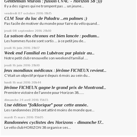
Gentleman Murois : fusion CVAC - Horizon 38 ;)))
Il y a des signes qui ne trompent pas ... un jeune...
vendredi 07
octobre 2016
11h15
CLM Tour du lac de Paladru ...en palmes ;)
Pas facile de motiver du monde pour faire du vélo quand...
jeudi 08
septembre 2016
21h10
La saison des chronos est bien lancée : podium...
Les hommes fusée sont sortis ... à ce petit jeu de...
jeudi 16
juin 2016
21h17
Week end Familial en Lubéron: pur plaisir au...
Notre petit club renouvelle son weekend familial ....
jeudi 16
juin 2016
21h10
Jeux mondiaux médicaux : Jérôme FICHEUX revient...
C'était un objectif préparé depuis 6 mois au sein du...
lundi 16
mai 2016
20h44
Jérôme FICHEUX gagne le grand prix de Montrond...
Première victoire de l'année pour Horizon 38......
dimanche 24
avril 2016
15h35
Une édition "folklorique" pour cette année..
Les randonnées 2016 ont attiré moins de monde que...
mardi 15
mars 2016
15h05
Randonnées cyclistes des Horizons - dimanche 17...
Le vélo club HORIZON 38 organise ses...