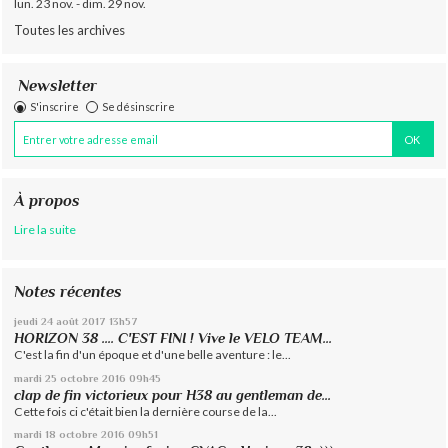
lun. 23 nov. - dim. 29 nov.
Toutes les archives
Newsletter
S'inscrire
Se désinscrire
À propos
Lire la suite
Notes récentes
jeudi 24
août 2017
13h57
HORIZON 38 .... C'EST FINI ! Vive le VELO TEAM...
C'est la fin d'un époque et d'une belle aventure : le...
mardi 25
octobre 2016
09h45
clap de fin victorieux pour H38 au gentleman de...
Cette fois ci c'était bien la dernière course de la...
mardi 18
octobre 2016
09h51