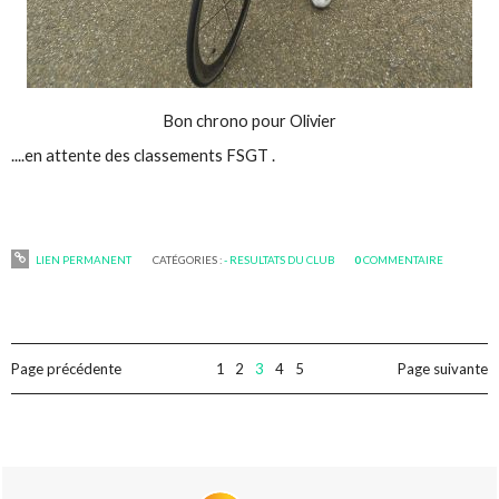
Bon chrono pour Olivier
....en attente des classements FSGT .
LIEN PERMANENT
CATÉGORIES :
- RESULTATS DU CLUB
0
COMMENTAIRE
Page précédente
1
2
3
4
5
Page suivante