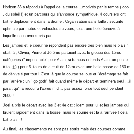
Horizon 38 a répondu à l'appel de la course ...motivés par le temps ( cool
, du soleil !) et un parcours qui s'annonce sympathique, 4 coursiers ont
fait le déplacement dans la drome . Organisation sans faille , sécurité
optimale par motos et véhicules suiveurs, c'est une belle épreuve à
laquelle nous avons pris part.
Les jambes et le coeur ne répondent pas encore très bien mais le plaisir
était là ; Olivier, Pierre et Jérôme partaient avec le groupe des 1éres
catégories (" impensable" pour Alain, si tu nous entends Alain, on pense
à toi ;););) pour 6 tours de circuit de 12km avec une belle bosse de 150 m
de dénivelé par tour ! C'est là que la course se joue et l'écrèmage se fait
par l'arrière : un " golgoth" fait quand même le départ et terminera seul ...il
parait qu'il a recourru l'après midi... pas assez forcé tout seul pendant
2h00 !
Joel a pris le départ avec les 3 et 4e cat : idem pour lui et les jambes qui
brulent rapidement dans la bosse, mais le sourire est là à l'arrivée ! cela
fait plaisir !
Au final, les classements ne sont pas sortis mais des courses comme