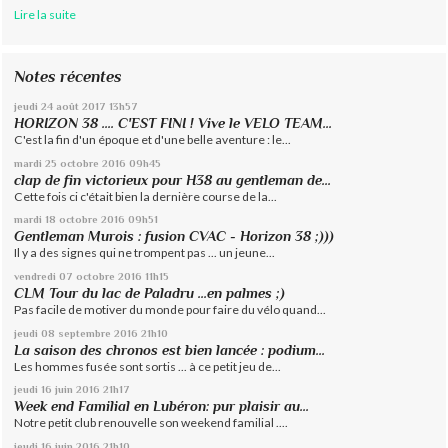
Lire la suite
Notes récentes
jeudi 24
août 2017
13h57
HORIZON 38 .... C'EST FINI ! Vive le VELO TEAM...
C'est la fin d'un époque et d'une belle aventure : le...
mardi 25
octobre 2016
09h45
clap de fin victorieux pour H38 au gentleman de...
Cette fois ci c'était bien la dernière course de la...
mardi 18
octobre 2016
09h51
Gentleman Murois : fusion CVAC - Horizon 38 ;)))
Il y a des signes qui ne trompent pas ... un jeune...
vendredi 07
octobre 2016
11h15
CLM Tour du lac de Paladru ...en palmes ;)
Pas facile de motiver du monde pour faire du vélo quand...
jeudi 08
septembre 2016
21h10
La saison des chronos est bien lancée : podium...
Les hommes fusée sont sortis ... à ce petit jeu de...
jeudi 16
juin 2016
21h17
Week end Familial en Lubéron: pur plaisir au...
Notre petit club renouvelle son weekend familial ....
jeudi 16
juin 2016
21h10