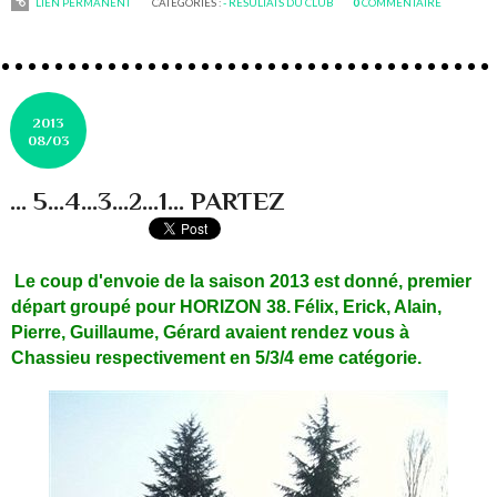
LIEN PERMANENT
CATÉGORIES :
- RESULTATS DU CLUB
0
COMMENTAIRE
2013
08/03
... 5...4...3...2...1... PARTEZ
Le coup d'envoie de la saison 2013 est donné, premier
départ groupé pour HORIZON 38.
Félix, Erick, Alain,
Pierre, Guillaume, Gérard avaient rendez vous à
Chassieu respectivement en 5/3/4 eme catégorie.