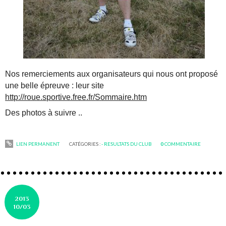
Nos remerciements aux organisateurs qui nous ont proposé
une belle épreuve : leur site
http://roue.sportive.free.fr/Sommaire.htm
Des photos à suivre ..
LIEN PERMANENT
CATÉGORIES :
- RESULTATS DU CLUB
0
COMMENTAIRE
2013
10/03