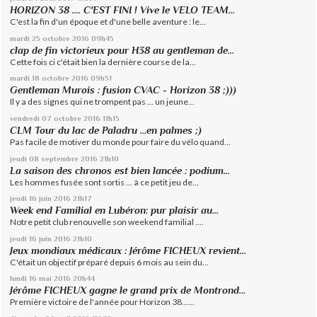
HORIZON 38 .... C'EST FINI ! Vive le VELO TEAM...
C'est la fin d'un époque et d'une belle aventure : le...
mardi 25
octobre 2016
09h45
clap de fin victorieux pour H38 au gentleman de...
Cette fois ci c'était bien la dernière course de la...
mardi 18
octobre 2016
09h51
Gentleman Murois : fusion CVAC - Horizon 38 ;)))
Il y a des signes qui ne trompent pas ... un jeune...
vendredi 07
octobre 2016
11h15
CLM Tour du lac de Paladru ...en palmes ;)
Pas facile de motiver du monde pour faire du vélo quand...
jeudi 08
septembre 2016
21h10
La saison des chronos est bien lancée : podium...
Les hommes fusée sont sortis ... à ce petit jeu de...
jeudi 16
juin 2016
21h17
Week end Familial en Lubéron: pur plaisir au...
Notre petit club renouvelle son weekend familial ....
jeudi 16
juin 2016
21h10
Jeux mondiaux médicaux : Jérôme FICHEUX revient...
C'était un objectif préparé depuis 6 mois au sein du...
lundi 16
mai 2016
20h44
Jérôme FICHEUX gagne le grand prix de Montrond...
Première victoire de l'année pour Horizon 38......