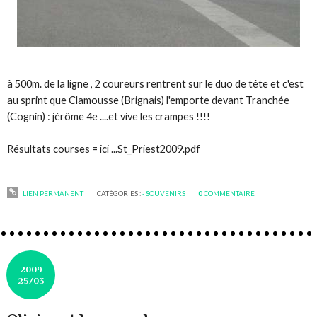
à 500m. de la ligne , 2 coureurs rentrent sur le duo de tête et c'est
au sprint que Clamousse (Brignais) l'emporte devant Tranchée
(Cognin) : jérôme 4e ....et vive les crampes !!!!
Résultats courses = ici ...
St_Priest2009.pdf
LIEN PERMANENT
CATÉGORIES :
- SOUVENIRS
0
COMMENTAIRE
2009
25/03