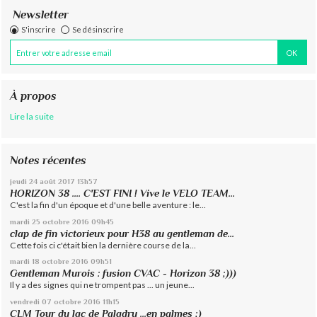
Newsletter
S'inscrire
Se désinscrire
À propos
Lire la suite
Notes récentes
jeudi 24
août 2017
13h57
HORIZON 38 .... C'EST FINI ! Vive le VELO TEAM...
C'est la fin d'un époque et d'une belle aventure : le...
mardi 25
octobre 2016
09h45
clap de fin victorieux pour H38 au gentleman de...
Cette fois ci c'était bien la dernière course de la...
mardi 18
octobre 2016
09h51
Gentleman Murois : fusion CVAC - Horizon 38 ;)))
Il y a des signes qui ne trompent pas ... un jeune...
vendredi 07
octobre 2016
11h15
CLM Tour du lac de Paladru ...en palmes ;)