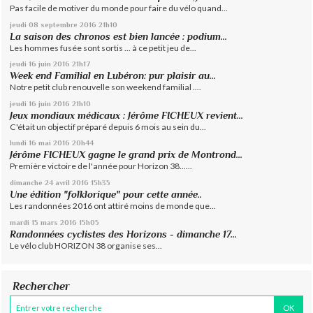
Pas facile de motiver du monde pour faire du vélo quand...
jeudi 08
septembre 2016
21h10
La saison des chronos est bien lancée : podium...
Les hommes fusée sont sortis ... à ce petit jeu de...
jeudi 16
juin 2016
21h17
Week end Familial en Lubéron: pur plaisir au...
Notre petit club renouvelle son weekend familial ....
jeudi 16
juin 2016
21h10
Jeux mondiaux médicaux : Jérôme FICHEUX revient...
C'était un objectif préparé depuis 6 mois au sein du...
lundi 16
mai 2016
20h44
Jérôme FICHEUX gagne le grand prix de Montrond...
Première victoire de l'année pour Horizon 38......
dimanche 24
avril 2016
15h35
Une édition "folklorique" pour cette année..
Les randonnées 2016 ont attiré moins de monde que...
mardi 15
mars 2016
15h05
Randonnées cyclistes des Horizons - dimanche 17...
Le vélo club HORIZON 38 organise ses...
Rechercher