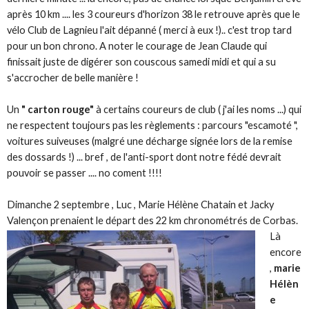
après 10 km .... les 3 coureurs d'horizon 38 le retrouve après que le
vélo Club de Lagnieu l'ait dépanné ( merci à eux !).. c'est trop tard
pour un bon chrono. A noter le courage de Jean Claude qui
finissait juste de digérer son couscous samedi midi et qui a su
s'accrocher de belle manière !
Un
" carton rouge"
à certains coureurs de club ( j'ai les noms ...) qui
ne respectent toujours pas les règlements : parcours "escamoté ",
voitures suiveuses (malgré une décharge signée lors de la remise
des dossards !) ... bref , de l'anti-sport dont notre fédé devrait
pouvoir se passer .... no coment !!!!
Dimanche 2 septembre , Luc , Marie Hélène Chatain et Jacky
Valençon prenaient le départ des 22 km chronométrés de Corbas.
Là
encore
,
marie
Hélèn
e