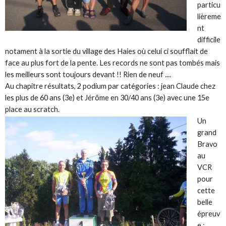
particu
lièreme
nt
difficile
notament à la sortie du village des Haies où celui ci soufflait de
face au plus fort de la pente. Les records ne sont pas tombés mais
les meilleurs sont toujours devant !! Rien de neuf ....
Au chapitre résultats, 2 podium par catégories : jean Claude chez
les plus de 60 ans (3e) et Jérôme en 30/40 ans (3e) avec une 15e
place au scratch.
Un
grand
Bravo
au
VCR
pour
cette
belle
épreuv
e :