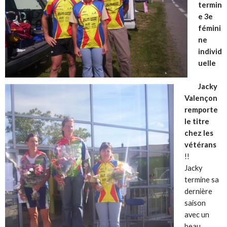
termin
e 3e
fémini
ne
individ
uelle
Jacky
Valençon
remporte
le titre
chez les
vétérans
!!
Jacky
termine sa
dernière
saison
avec un
beau