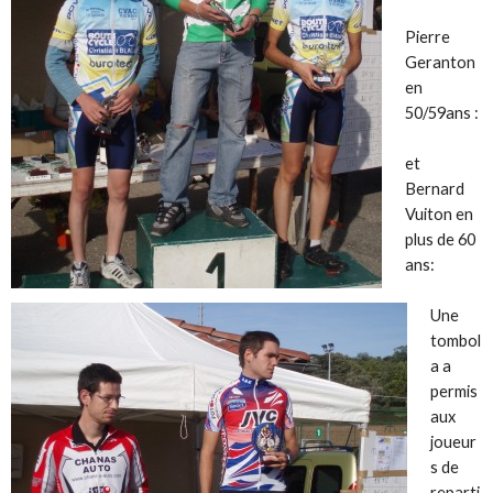
Pierre
Geranton
en
50/59ans :
et
Bernard
Vuiton en
plus de 60
ans:
Une
tombol
a a
permis
aux
joueur
s de
reparti