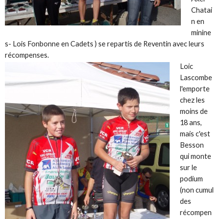
Chatai
n en
minine
s- Lois Fonbonne en Cadets ) se repartis de Reventin avec leurs
récompenses.
Loic
Lascombe
l'emporte
chez les
moins de
18 ans,
mais c'est
Besson
qui monte
sur le
podium
(non cumul
des
récompen