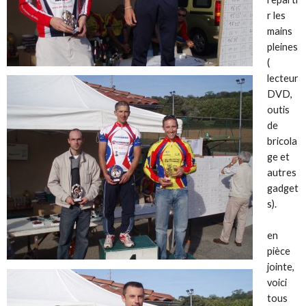
r les
mains
pleines
(
lecteur
DVD,
outis
de
bricola
ge et
autres
gadget
s).
en
pièce
jointe,
voici
tous