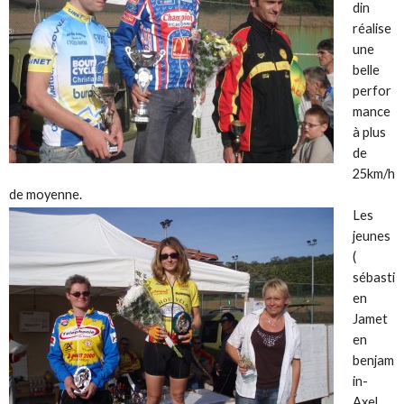
din
réalise
une
belle
perfor
mance
à plus
de
25km/h
de moyenne.
Les
jeunes
(
sébasti
en
Jamet
en
benjam
in-
Axel