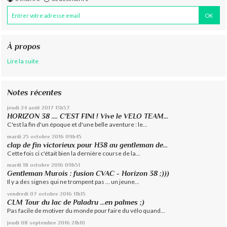
À propos
Lire la suite
Notes récentes
jeudi 24
août 2017
13h57
HORIZON 38 .... C'EST FINI ! Vive le VELO TEAM...
C'est la fin d'un époque et d'une belle aventure : le...
mardi 25
octobre 2016
09h45
clap de fin victorieux pour H38 au gentleman de...
Cette fois ci c'était bien la dernière course de la...
mardi 18
octobre 2016
09h51
Gentleman Murois : fusion CVAC - Horizon 38 ;)))
Il y a des signes qui ne trompent pas ... un jeune...
vendredi 07
octobre 2016
11h15
CLM Tour du lac de Paladru ...en palmes ;)
Pas facile de motiver du monde pour faire du vélo quand...
jeudi 08
septembre 2016
21h10