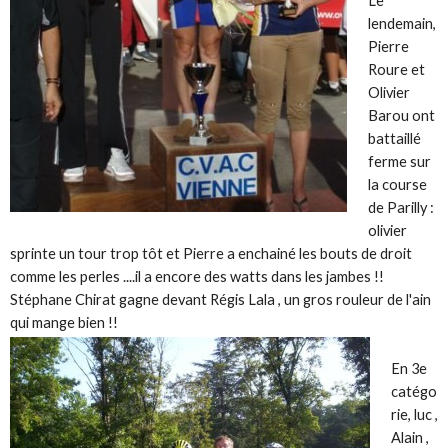
Le
lendemain,
Pierre
Roure et
Olivier
Barou ont
battaillé
ferme sur
la course
de Parilly :
olivier
sprinte un tour trop tôt et Pierre a enchainé les bouts de droit
comme les perles ....il a encore des watts dans les jambes !!
Stéphane Chirat gagne devant Régis Lala , un gros rouleur de l'ain
qui mange bien !!
En 3e
catégo
rie, luc ,
Alain ,