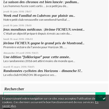
La saison des chronos est bien lancée : podium...
Les hommes fusée sont sortis ... à ce petit jeu de...
jeudi 16
juin 2016
21h17
Week end Familial en Lubéron: pur plaisir au...
Notre petit club renouvelle son weekend familial ....
jeudi 16
juin 2016
21h10
Jeux mondiaux médicaux : Jérôme FICHEUX revient...
C'était un objectif préparé depuis 6 mois au sein du...
lundi 16
mai 2016
20h44
Jérôme FICHEUX gagne le grand prix de Montrond...
Première victoire de l'année pour Horizon 38......
dimanche 24
avril 2016
15h35
Une édition "folklorique" pour cette année..
Les randonnées 2016 ont attiré moins de monde que...
mardi 15
mars 2016
15h05
Randonnées cyclistes des Horizons - dimanche 17...
Le vélo club HORIZON 38 organise ses...
Rechercher
En poursuivant votre navigation sur ce site, vous acceptez l'utilisation de
cookies. Ces derniers assurent le bon fonctionnement de nos services.
En
savoir plus
.