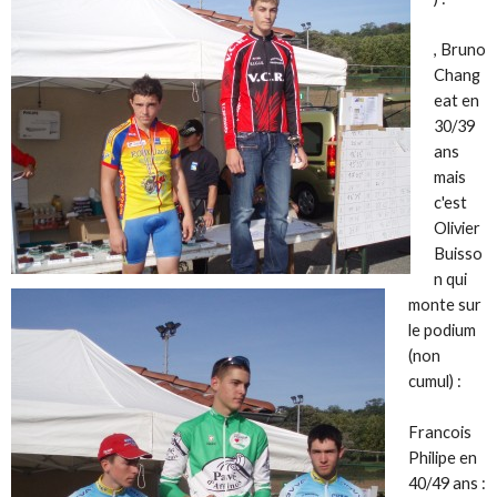
, Bruno
Chang
eat en
30/39
ans
mais
c'est
Olivier
Buisso
n qui
monte sur
le podium
(non
cumul) :
Francois
Philipe en
40/49 ans :