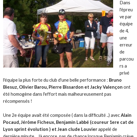
Dans
l'épreu
ve par
équipe
de 4,
une
erreur
de
parcou
rs a
privé
l'équipe la plus forte du club d'une belle performance :
Bruno
Biesuz, Olivier Barou, Pierre Bissardon et Jacky Valençon
ont
été homogène dans l'effort mais malheureusement pas
récompensés !
Une 2e équipe avait été composée ( dans la difficulté ..) avec
Alain
Pocaud, Jérôme Ficheux, Benjamin Labbé (coureur 1ere cat de
Lyon sprint évolution ) et Jean clude Louvier
appelé de
dernière minute ... là encore, pas de chance lorsque Benjamin crève