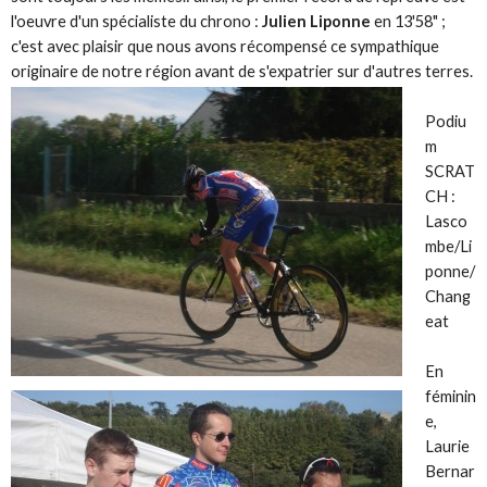
l'oeuvre d'un spécialiste du chrono :
Julien Liponne
en 13'58" ;
c'est avec plaisir que nous avons récompensé ce sympathique
originaire de notre région avant de s'expatrier sur d'autres terres.
Podiu
m
SCRAT
CH :
Lasco
mbe/Li
ponne/
Chang
eat
En
féminin
e,
Laurie
Bernar