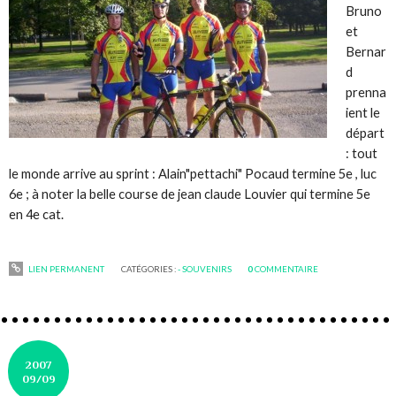
Bruno
et
Bernar
d
prenna
ient le
départ
: tout
le monde arrive au sprint : Alain"pettachi" Pocaud termine 5e , luc
6e ; à noter la belle course de jean claude Louvier qui termine 5e
en 4e cat.
LIEN PERMANENT
CATÉGORIES :
- SOUVENIRS
0
COMMENTAIRE
2007
09/09