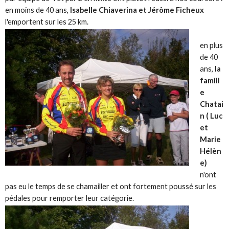
en moins de 40 ans,
Isabelle Chiaverina et Jérôme Ficheux
l'emportent sur les 25 km.
en plus
de 40
ans,
la
famill
e
Chatai
n ( Luc
et
Marie
Hélèn
e)
n'ont
pas eu le temps de se chamailler et ont fortement poussé sur les
pédales pour remporter leur catégorie.