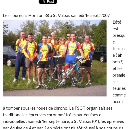
Les coureurs Horizon 38 à St Vulbas samedi 1e sept. 2007
L'été
est
presqu
e
termin
é ( ah
bon ?)
et les
premiè
res
feuilles
comme
ncent
à tomber sous les roues de chrono. La FSGT organisait ses
traditionelles épreuves chronométrées par équipes et
individuelles . Samedi 1er septembre, à St Vulbas (01), les épreuves
par équipe de 4 et par 2 en mixte ont plutôt réussi à nos coureurs :