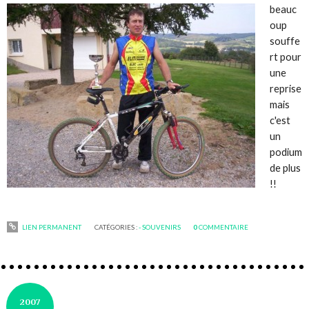
beauc
oup
souffe
rt pour
une
reprise
mais
c'est
un
podium
de plus
!!
LIEN PERMANENT
CATÉGORIES :
- SOUVENIRS
0
COMMENTAIRE
2007