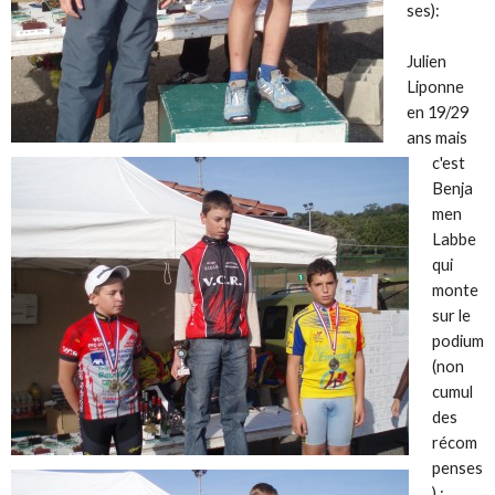
ses):
Julien
Liponne
en 19/29
ans mais
c'est
Benja
men
Labbe
qui
monte
sur le
podium
(non
cumul
des
récom
penses
) :