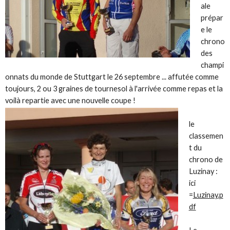
ale
prépar
e le
chrono
des
champi
onnats du monde de Stuttgart le 26 septembre ... affutée comme
toujours, 2 ou 3 graines de tournesol à l'arrivée comme repas et la
voilà repartie avec une nouvelle coupe !
le
classemen
t du
chrono de
Luzinay :
ici
=
Luzinay.p
df