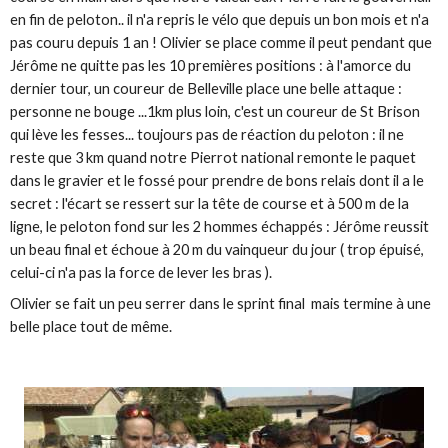
en fin de peloton.. il n'a repris le vélo que depuis un bon mois et n'a
pas couru depuis 1 an ! Olivier se place comme il peut pendant que
Jérôme ne quitte pas les 10 premières positions : à l'amorce du
dernier tour, un coureur de Belleville place une belle attaque :
personne ne bouge ...1km plus loin, c'est un coureur de St Brison
qui lève les fesses... toujours pas de réaction du peloton : il ne
reste que 3 km quand notre Pierrot national remonte le paquet
dans le gravier et le fossé pour prendre de bons relais dont il a le
secret : l'écart se ressert sur la tête de course et à 500 m de la
ligne, le peloton fond sur les 2 hommes échappés : Jérôme reussit
un beau final et échoue à 20 m du vainqueur du jour ( trop épuisé,
celui-ci n'a pas la force de lever les bras ).
Olivier se fait un peu serrer dans le sprint final mais termine à une
belle place tout de même.