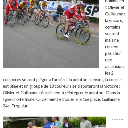
nommaien
t Olivier et
Guillaume :
là encore,
certains
sortent
mais ne
roulent
pas ! Sur
une
ascension,
les 2
compères se font pièger à l'arrière du peloton : devant, la course
est pliée et un groupe de 10 coureurs se disputeront la victoire :
Olivier et Guillaume réussissent à réintégrer le peloton . Dans la
ligne droite finale, Olivier vient échouer à la 16e place, Guillaume
24e. Trop dur ..!
-------
-----