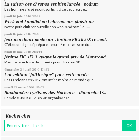
La saison des chronos est bien lancée : podium...
Les hommes fusée sont sortis ... à ce petit jeu de...
jeudi 16
juin 2016
21h17
Week end Familial en Lubéron: pur plaisir au...
Notre petit club renouvelle son weekend familial ....
jeudi 16
juin 2016
21h10
Jeux mondiaux médicaux : Jérôme FICHEUX revient...
C'était un objectif préparé depuis 6 mois au sein du...
lundi 16
mai 2016
20h44
Jérôme FICHEUX gagne le grand prix de Montrond...
Première victoire de l'année pour Horizon 38......
dimanche 24
avril 2016
15h35
Une édition "folklorique" pour cette année..
Les randonnées 2016 ont attiré moins de monde que...
mardi 15
mars 2016
15h05
Randonnées cyclistes des Horizons - dimanche 17...
Le vélo club HORIZON 38 organise ses...
Rechercher