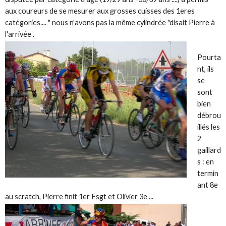
aux coureurs de se mesurer aux grosses cuisses des 1eres
catégories.... " nous n'avons pas la même cylindrée "disait Pierre à
l'arrivée .
Pourta
nt, ils
se
sont
bien
débrou
illés les
2
gaillard
s : en
termin
ant 8e
au scratch, Pierre finit 1er Fsgt et Olivier 3e ...