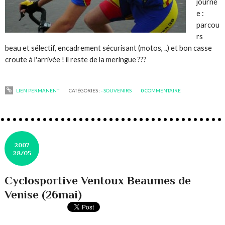
journé
e :
parcou
rs
beau et sélectif, encadrement sécurisant (motos, ..) et bon casse
croute à l'arrivée ! il reste de la meringue ???
LIEN PERMANENT
CATÉGORIES :
- SOUVENIRS
0
COMMENTAIRE
2007
28/05
Cyclosportive Ventoux Beaumes de
Venise (26mai)