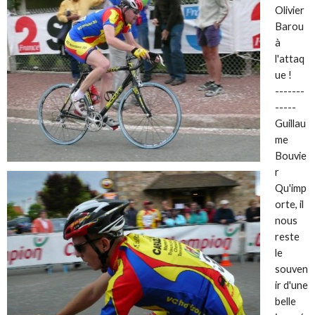
Olivier
Barou
à
l'attaq
ue !
-------
-----
Guillau
me
Bouvie
r
Qu'imp
orte, il
nous
reste
le
souven
ir d'une
belle