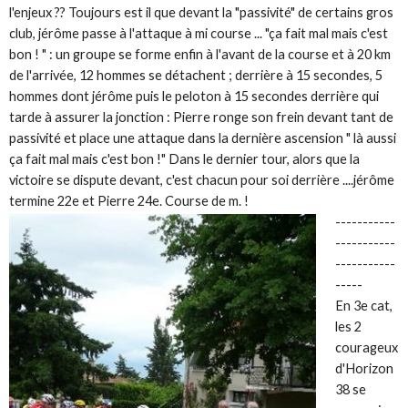
l'enjeux ?? Toujours est il que devant la "passivité" de certains gros
club, jérôme passe à l'attaque à mi course ... "ça fait mal mais c'est
bon ! " : un groupe se forme enfin à l'avant de la course et à 20 km
de l'arrivée, 12 hommes se détachent ; derrière à 15 secondes, 5
hommes dont jérôme puis le peloton à 15 secondes derrière qui
tarde à assurer la jonction : Pierre ronge son frein devant tant de
passivité et place une attaque dans la dernière ascension " là aussi
ça fait mal mais c'est bon !" Dans le dernier tour, alors que la
victoire se dispute devant, c'est chacun pour soi derrière ....jérôme
termine 22e et Pierre 24e. Course de m. !
-----------
-----------
-----------
-----
En 3e cat,
les 2
courageux
d'Horizon
38 se