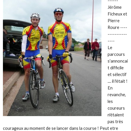
------
Jérôme
Ficheux et
Pierre
Roure ----
-----------
----
Le
parcours
s'annoncai
t difficile
et sélectif
.... il l'était !
En
revanche,
les
coureurs
n'étaient
pas très
courageux au moment de se lancer dans la course ! Peut etre