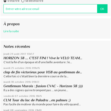
S'inscrire
Se désinscrire
À propos
Lire la suite
Notes récentes
jeudi 24
août 2017
13h57
HORIZON 38 .... C'EST FINI ! Vive le VELO TEAM...
C'est la fin d'un époque et d'une belle aventure : le...
mardi 25
octobre 2016
09h45
clap de fin victorieux pour H38 au gentleman de...
Cette fois ci c'était bien la dernière course de la...
mardi 18
octobre 2016
09h51
Gentleman Murois : fusion CVAC - Horizon 38 ;)))
Il y a des signes qui ne trompent pas ... un jeune...
vendredi 07
octobre 2016
11h15
CLM Tour du lac de Paladru ...en palmes ;)
Pas facile de motiver du monde pour faire du vélo quand...
jeudi 08
septembre 2016
21h10