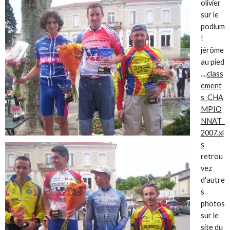
olivier
sur le
podium
!
jérôme
au pied
....
class
ement
s_CHA
MPIO
NNAT_
2007.xl
s
retrou
vez
d'autre
s
photos
sur le
site
du