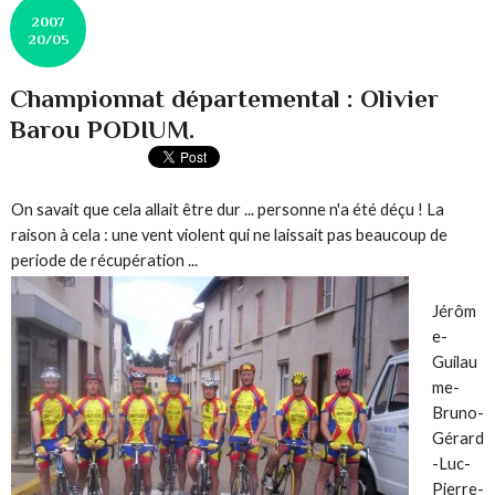
2007
20/05
Championnat départemental : Olivier
Barou PODIUM.
On savait que cela allait être dur ... personne n'a été déçu ! La
raison à cela : une vent violent qui ne laissait pas beaucoup de
periode de récupération ...
Jérôm
e-
Guilau
me-
Bruno-
Gérard
-Luc-
Pierre-