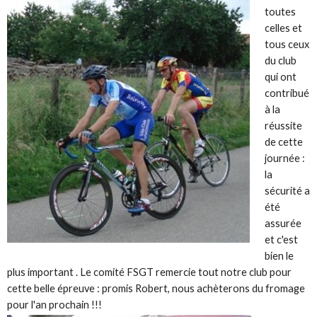
toutes
celles et
tous ceux
du club
qui ont
contribué
à la
réussite
de cette
journée :
la
sécurité a
été
assurée
et c'est
bien le
plus important . Le comité FSGT remercie tout notre club pour
cette belle épreuve : promis Robert, nous achèterons du fromage
pour l'an prochain !!!