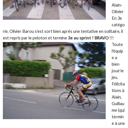
Alain-
Olivier
En 3e
catégo
rie, Olivier Barou s'est sort bien après une tentative en solitaire, il
est repris par le peloton et termine
3e au sprint ! BRAVO
!!!
Toute
l'équip
e a
bien
joué le
jeu.
Félicita
tions à
Alain,
Guillau
me (qui
termin
e à une