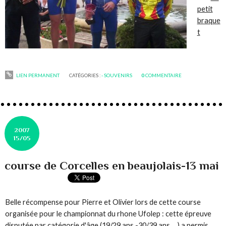
petit
braque
t
LIEN PERMANENT
CATÉGORIES :
- SOUVENIRS
0
COMMENTAIRE
2007
15/05
course de Corcelles en beaujolais-13 mai
Belle récompense pour Pierre et Olivier lors de cette course
organisée pour le championnat du rhone Ufolep : cette épreuve
disputée par catégorie d'âge (19/29 ans -30/39 ans ....) a permis