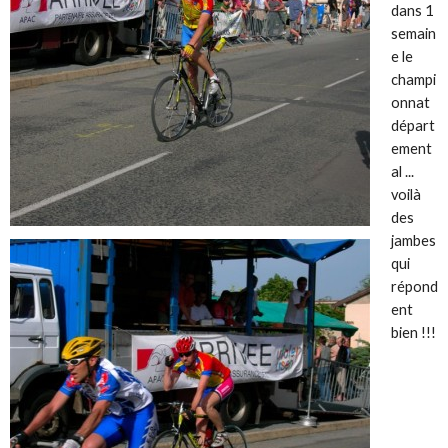
dans 1
semain
e le
champi
onnat
départ
ement
al ...
voilà
des
jambes
qui
répond
ent
bien !!!