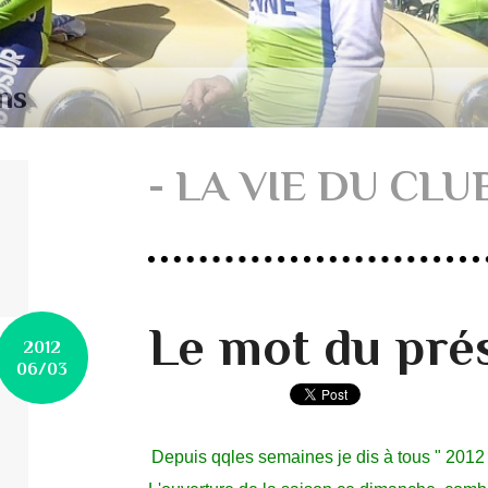
ns
- LA VIE DU CLUB
Le mot du pré
2012
06/03
Depuis qqles semaines je dis à tous " 2