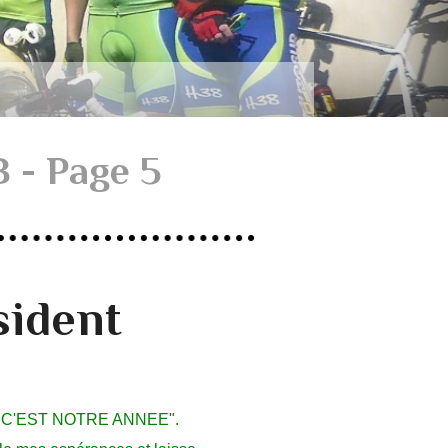
 - Page 5
sident
012 C'EST NOTRE ANNEE".