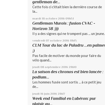
gentleman de...
Cette fois ci c'était bien la dernière course de
la...
mardi 18
octobre 2016
09h51
Gentleman Murois : fusion CVAC -
Horizon 38 ;)))
Il y a des signes qui ne trompent pas ... un jeune..
vendredi 07
octobre 2016
11h15
CLM Tour du lac de Paladru ...en palme
;)
Pas facile de motiver du monde pour faire du
vélo quand...
jeudi 08
septembre 2016
21h10
La saison des chronos est bien lancée :
podium...
Les hommes fusée sont sortis ... à ce petit jeu
de...
jeudi 16
juin 2016
21h17
Week end Familial en Lubéron: pur
plaisir au...