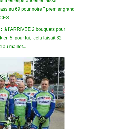
le mes espérances et laisse
assieu 69 pour notre " premier grand
ICES.
 : à l'ARRIVEE 2 bouquets pour
 en 5, pour lui, cela faisait 32
 au maillot...