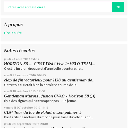
À propos
Lire la suite
Notes récentes
jeudi 24
août 2017
13h57
HORIZON 38 .... C'EST FINI ! Vive le VELO TEAM...
C'est la fin d'un époque et d'une belle aventure : le...
mardi 25
octobre 2016
09h45
clap de fin victorieux pour H38 au gentleman de...
Cette fois ci c'était bien la dernière course de la...
mardi 18
octobre 2016
09h51
Gentleman Murois : fusion CVAC - Horizon 38 ;)))
Il y a des signes qui ne trompent pas ... un jeune...
vendredi 07
octobre 2016
11h15
CLM Tour du lac de Paladru ...en palmes ;)
Pas facile de motiver du monde pour faire du vélo quand...
jeudi 08
septembre 2016
21h10