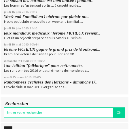
La saison des chronos est bien lancée : podium...
Les hommes fusée sont sortis ... à ce petit jeu de...
jeudi 16
juin 2016
21h17
Week end Familial en Lubéron: pur plaisir au...
Notre petit club renouvelle son weekend familial ....
jeudi 16
juin 2016
21h10
Jeux mondiaux médicaux : Jérôme FICHEUX revient...
C'était un objectif préparé depuis 6 mois au sein du...
lundi 16
mai 2016
20h44
Jérôme FICHEUX gagne le grand prix de Montrond...
Première victoire de l'année pour Horizon 38......
dimanche 24
avril 2016
15h35
Une édition "folklorique" pour cette année..
Les randonnées 2016 ont attiré moins de monde que...
mardi 15
mars 2016
15h05
Randonnées cyclistes des Horizons - dimanche 17...
Le vélo club HORIZON 38 organise ses...
Rechercher