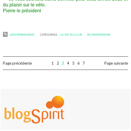
du plaisir sur le vélo.
Pierre le président
LIEN PERMANENT
CATÉGORIES :
- LA VIE DU CLUB
0
COMMENTAIRE
Page précédente
1
2
3
4
5
6
7
Page suivante