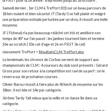
la FSGT pour la 2e année : 8 épreuves jusqu'au 16 octobre .
Samedi dernier , 1er CLM à Treffort (01) sur un beau parcours de
18 km roulant et bien sécurisé JT (Tardy !) se fait plaisir et malgré
une préparation estivale perturbée par un virus, il réussit une belle
moyenne.
JF ( Ficheux) n'a pas beaucoup relâché cet été et améliore son
temps de 40" sur l'an passé : les jambes tournent bien et termine
26e au scratch ( 10e cat d'age et 2e en FSGT 3e cat)
classement Treffort =
RésultatsCLM-Treffort.xlsx
Le lendemain, les chronos de Corbas servent de support aux
championnats de CLM : 4 coureurs du club sont présents : Gérard
Gross pour son retour à la compétition est ravi de sa perf : on le
reverra sur de prochaines courses .
Olivier Barou réussit à faire plus de 40 km/h de moyenne sur les
18km : il est 66e et 14e par catégorie.
Jérôme Tardy fait mieux que la veille et se classe 8e dans sa
catégorie.