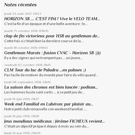
Notes récentes
jeudi 24
août 2017
13h57
HORIZON 38 .... C'EST FINI ! Vive le VELO TEAM...
C'est la fin d'un époque et d'une belle aventure : le...
mardi 25
octobre 2016
09h45
clap de fin victorieux pour H38 au gentleman de...
Cette fois ci c'était bien la dernière course de la...
mardi 18
octobre 2016
09h51
Gentleman Murois : fusion CVAC - Horizon 38 ;)))
Il y a des signes qui ne trompent pas ... un jeune...
vendredi 07
octobre 2016
11h15
CLM Tour du lac de Paladru ...en palmes ;)
Pas facile de motiver du monde pour faire du vélo quand...
jeudi 08
septembre 2016
21h10
La saison des chronos est bien lancée : podium...
Les hommes fusée sont sortis ... à ce petit jeu de...
jeudi 16
juin 2016
21h17
Week end Familial en Lubéron: pur plaisir au...
Notre petit club renouvelle son weekend familial ....
jeudi 16
juin 2016
21h10
Jeux mondiaux médicaux : Jérôme FICHEUX revient...
C'était un objectif préparé depuis 6 mois au sein du...
lundi 16
mai 2016
20h44