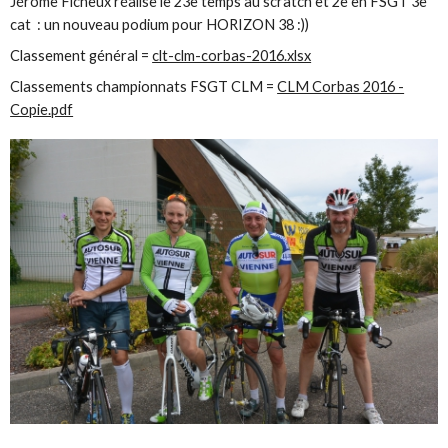
Jérôme Ficheux réalise le 23e temps au scratch et 2e en FSGT 3e
cat : un nouveau podium pour HORIZON 38 :))
Classement général =
clt-clm-corbas-2016.xlsx
Classements championnats FSGT CLM =
CLM Corbas 2016 -
Copie.pdf