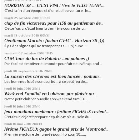
jeudi 24
août 2017
13h57
HORIZON 38 .... C'EST FINI ! Vive le VELO TEAM...
C'est la fin d'un époque et d'une belle aventure : le...
mardi 25
octobre 2016
09h45
clap de fin victorieux pour H38 au gentleman de...
Cette fois ci c'était bien la dernière course de la...
mardi 18
octobre 2016
09h51
Gentleman Murois : fusion CVAC - Horizon 38 ;)))
Il y a des signes qui ne trompent pas ... un jeune...
vendredi 07
octobre 2016
11h15
CLM Tour du lac de Paladru ...en palmes ;)
Pas facile de motiver du monde pour faire du vélo quand...
jeudi 08
septembre 2016
21h10
La saison des chronos est bien lancée : podium...
Les hommes fusée sont sortis ... à ce petit jeu de...
jeudi 16
juin 2016
21h17
Week end Familial en Lubéron: pur plaisir au...
Notre petit club renouvelle son weekend familial ....
jeudi 16
juin 2016
21h10
Jeux mondiaux médicaux : Jérôme FICHEUX revient...
C'était un objectif préparé depuis 6 mois au sein du...
lundi 16
mai 2016
20h44
Jérôme FICHEUX gagne le grand prix de Montrond...
Première victoire de l'année pour Horizon 38......