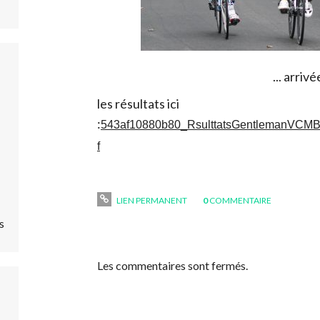
... arrivé
les résultats ici
:
543af10880b80_RsulttatsGentlemanVCM
f
LIEN PERMANENT
0
COMMENTAIRE
s
Les commentaires sont fermés.