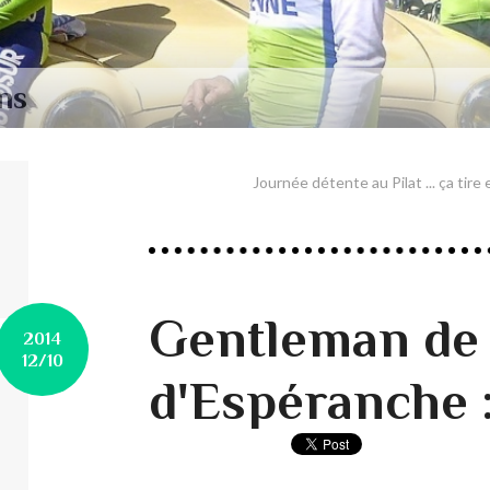
ns
Journée détente au Pilat ... ça tire 
Gentleman de 
2014
12/10
d'Espéranche : 