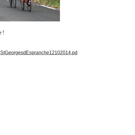
e !
BStGeorgesdEspranche12102014.pd