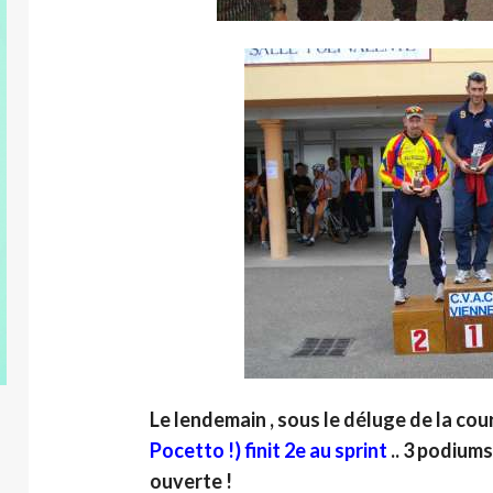
Le lendemain , sous le déluge de la cour
Pocetto !) finit 2e au sprint
.. 3 podiums
ouverte !