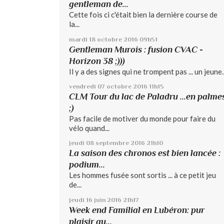
gentleman de...
Cette fois ci c'était bien la dernière course de
la...
mardi 18
octobre 2016
09h51
Gentleman Murois : fusion CVAC -
Horizon 38 ;)))
Il y a des signes qui ne trompent pas ... un jeune..
vendredi 07
octobre 2016
11h15
CLM Tour du lac de Paladru ...en palme
;)
Pas facile de motiver du monde pour faire du
vélo quand...
jeudi 08
septembre 2016
21h10
La saison des chronos est bien lancée :
podium...
Les hommes fusée sont sortis ... à ce petit jeu
de...
jeudi 16
juin 2016
21h17
Week end Familial en Lubéron: pur
plaisir au...