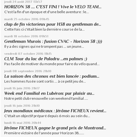
jeudi 24
août 2017
13h57
HORIZON 38 .... C'EST FINI ! Vive le VELO TEAM...
C'est la fin d'un époque et d'une belle aventure : le...
mardi 25
octobre 2016
09h45
clap de fin victorieux pour H38 au gentleman de...
Cette fois ci c'était bien la dernière course de la...
mardi 18
octobre 2016
09h51
Gentleman Murois : fusion CVAC - Horizon 38 ;)))
Il y a des signes qui ne trompent pas ... un jeune...
vendredi 07
octobre 2016
11h15
CLM Tour du lac de Paladru ...en palmes ;)
Pas facile de motiver du monde pour faire du vélo quand...
jeudi 08
septembre 2016
21h10
La saison des chronos est bien lancée : podium...
Les hommes fusée sont sortis ... à ce petit jeu de...
jeudi 16
juin 2016
21h17
Week end Familial en Lubéron: pur plaisir au...
Notre petit club renouvelle son weekend familial ....
jeudi 16
juin 2016
21h10
Jeux mondiaux médicaux : Jérôme FICHEUX revient...
C'était un objectif préparé depuis 6 mois au sein du...
lundi 16
mai 2016
20h44
Jérôme FICHEUX gagne le grand prix de Montrond...
Première victoire de l'année pour Horizon 38......