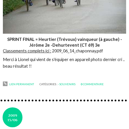
SPRINT FINAL = Heurtier (Trévoux) vainqueur (à gauche) -
Jérôme 2e -Dehurtevent (CT 69) 3e
Classements complets ici :
2009_06_14_chaponnay.pdf
Merci à Lionel qui vient de s'équiper en appareil photo dernier cri ..
beau résultat !!
LIEN PERMANENT
CATÉGORIES :
- SOUVENIRS
0
COMMENTAIRE
2009
13/06