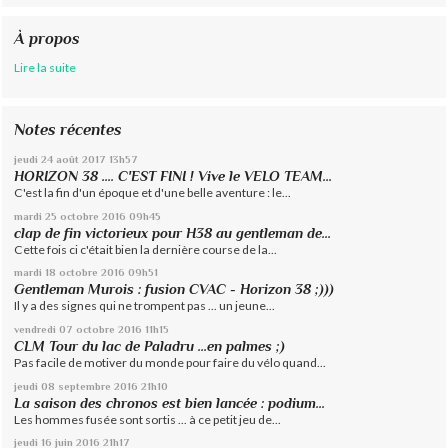
À propos
Lire la suite
Notes récentes
jeudi 24
août 2017
13h57
HORIZON 38 .... C'EST FINI ! Vive le VELO TEAM...
C'est la fin d'un époque et d'une belle aventure : le...
mardi 25
octobre 2016
09h45
clap de fin victorieux pour H38 au gentleman de...
Cette fois ci c'était bien la dernière course de la...
mardi 18
octobre 2016
09h51
Gentleman Murois : fusion CVAC - Horizon 38 ;)))
Il y a des signes qui ne trompent pas ... un jeune...
vendredi 07
octobre 2016
11h15
CLM Tour du lac de Paladru ...en palmes ;)
Pas facile de motiver du monde pour faire du vélo quand...
jeudi 08
septembre 2016
21h10
La saison des chronos est bien lancée : podium...
Les hommes fusée sont sortis ... à ce petit jeu de...
jeudi 16
juin 2016
21h17