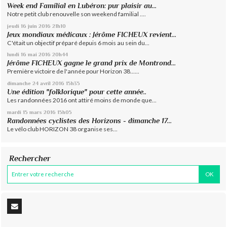
Week end Familial en Lubéron: pur plaisir au...
Notre petit club renouvelle son weekend familial ....
jeudi 16
juin 2016
21h10
Jeux mondiaux médicaux : Jérôme FICHEUX revient...
C'était un objectif préparé depuis 6 mois au sein du...
lundi 16
mai 2016
20h44
Jérôme FICHEUX gagne le grand prix de Montrond...
Première victoire de l'année pour Horizon 38......
dimanche 24
avril 2016
15h35
Une édition "folklorique" pour cette année..
Les randonnées 2016 ont attiré moins de monde que...
mardi 15
mars 2016
15h05
Randonnées cyclistes des Horizons - dimanche 17...
Le vélo club HORIZON 38 organise ses...
Rechercher