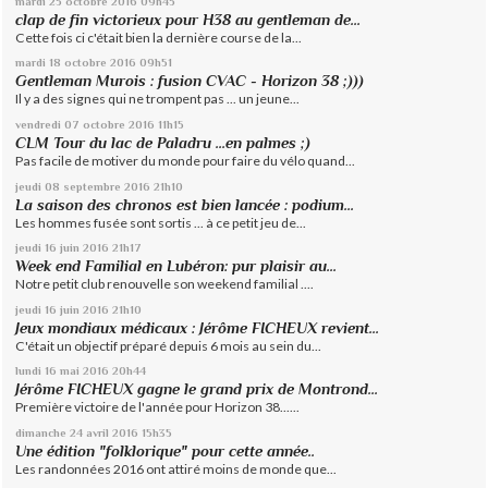
mardi 25
octobre 2016
09h45
clap de fin victorieux pour H38 au gentleman de...
Cette fois ci c'était bien la dernière course de la...
mardi 18
octobre 2016
09h51
Gentleman Murois : fusion CVAC - Horizon 38 ;)))
Il y a des signes qui ne trompent pas ... un jeune...
vendredi 07
octobre 2016
11h15
CLM Tour du lac de Paladru ...en palmes ;)
Pas facile de motiver du monde pour faire du vélo quand...
jeudi 08
septembre 2016
21h10
La saison des chronos est bien lancée : podium...
Les hommes fusée sont sortis ... à ce petit jeu de...
jeudi 16
juin 2016
21h17
Week end Familial en Lubéron: pur plaisir au...
Notre petit club renouvelle son weekend familial ....
jeudi 16
juin 2016
21h10
Jeux mondiaux médicaux : Jérôme FICHEUX revient...
C'était un objectif préparé depuis 6 mois au sein du...
lundi 16
mai 2016
20h44
Jérôme FICHEUX gagne le grand prix de Montrond...
Première victoire de l'année pour Horizon 38......
dimanche 24
avril 2016
15h35
Une édition "folklorique" pour cette année..
Les randonnées 2016 ont attiré moins de monde que...