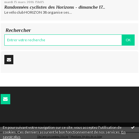
mardi 15
mars 2016
15h05
Randonnées cyclistes des Horizons - dimanche 17...
Le vélo club HORIZON 38 organise ses...
Rechercher
En poursuivant votre navigation sur ce site, vous acceptez l'utilisation de
cookies. Ces derniers assurent le bon fonctionnement de nos services.
En
savoir plus
.
Déclarer un contenu illicite
|
Mentions légales de ce blog