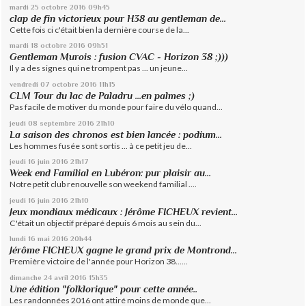
mardi 25
octobre 2016
09h45
clap de fin victorieux pour H38 au gentleman de...
Cette fois ci c'était bien la dernière course de la...
mardi 18
octobre 2016
09h51
Gentleman Murois : fusion CVAC - Horizon 38 ;)))
Il y a des signes qui ne trompent pas ... un jeune...
vendredi 07
octobre 2016
11h15
CLM Tour du lac de Paladru ...en palmes ;)
Pas facile de motiver du monde pour faire du vélo quand...
jeudi 08
septembre 2016
21h10
La saison des chronos est bien lancée : podium...
Les hommes fusée sont sortis ... à ce petit jeu de...
jeudi 16
juin 2016
21h17
Week end Familial en Lubéron: pur plaisir au...
Notre petit club renouvelle son weekend familial ....
jeudi 16
juin 2016
21h10
Jeux mondiaux médicaux : Jérôme FICHEUX revient...
C'était un objectif préparé depuis 6 mois au sein du...
lundi 16
mai 2016
20h44
Jérôme FICHEUX gagne le grand prix de Montrond...
Première victoire de l'année pour Horizon 38......
dimanche 24
avril 2016
15h35
Une édition "folklorique" pour cette année..
Les randonnées 2016 ont attiré moins de monde que...