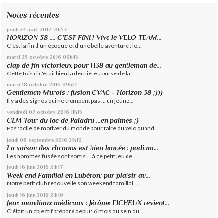
Notes récentes
jeudi 24
août 2017
13h57
HORIZON 38 .... C'EST FINI ! Vive le VELO TEAM...
C'est la fin d'un époque et d'une belle aventure : le...
mardi 25
octobre 2016
09h45
clap de fin victorieux pour H38 au gentleman de...
Cette fois ci c'était bien la dernière course de la...
mardi 18
octobre 2016
09h51
Gentleman Murois : fusion CVAC - Horizon 38 ;)))
Il y a des signes qui ne trompent pas ... un jeune...
vendredi 07
octobre 2016
11h15
CLM Tour du lac de Paladru ...en palmes ;)
Pas facile de motiver du monde pour faire du vélo quand...
jeudi 08
septembre 2016
21h10
La saison des chronos est bien lancée : podium...
Les hommes fusée sont sortis ... à ce petit jeu de...
jeudi 16
juin 2016
21h17
Week end Familial en Lubéron: pur plaisir au...
Notre petit club renouvelle son weekend familial ....
jeudi 16
juin 2016
21h10
Jeux mondiaux médicaux : Jérôme FICHEUX revient...
C'était un objectif préparé depuis 6 mois au sein du...