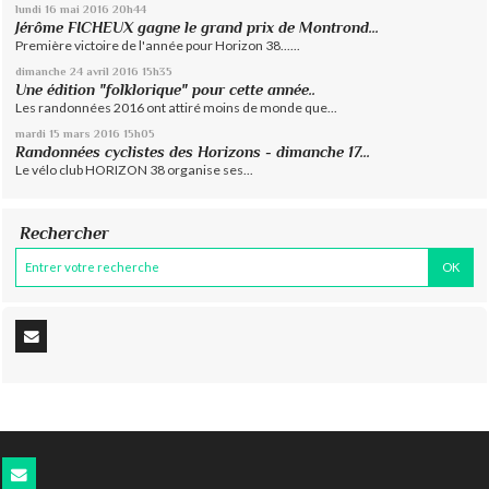
lundi 16
mai 2016
20h44
Jérôme FICHEUX gagne le grand prix de Montrond...
Première victoire de l'année pour Horizon 38......
dimanche 24
avril 2016
15h35
Une édition "folklorique" pour cette année..
Les randonnées 2016 ont attiré moins de monde que...
mardi 15
mars 2016
15h05
Randonnées cyclistes des Horizons - dimanche 17...
Le vélo club HORIZON 38 organise ses...
Rechercher