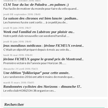
vendredi 07
octobre 2016
11h15
CLM Tour du lac de Paladru ...en palmes ;)
Pas facile de motiver du monde pour faire du vélo quand...
jeudi 08
septembre 2016
21h10
La saison des chronos est bien lancée : podium...
Les hommes fusée sont sortis ... à ce petit jeu de...
jeudi 16
juin 2016
21h17
Week end Familial en Lubéron: pur plaisir au...
Notre petit club renouvelle son weekend familial ....
jeudi 16
juin 2016
21h10
Jeux mondiaux médicaux : Jérôme FICHEUX revient...
C'était un objectif préparé depuis 6 mois au sein du...
lundi 16
mai 2016
20h44
Jérôme FICHEUX gagne le grand prix de Montrond...
Première victoire de l'année pour Horizon 38......
dimanche 24
avril 2016
15h35
Une édition "folklorique" pour cette année..
Les randonnées 2016 ont attiré moins de monde que...
mardi 15
mars 2016
15h05
Randonnées cyclistes des Horizons - dimanche 17...
Le vélo club HORIZON 38 organise ses...
Rechercher