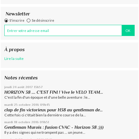
Newsletter
S'inscrire
Se désinscrire
À propos
Lire la suite
Notes récentes
jeudi 24
août 2017
13h57
HORIZON 38 .... C'EST FINI ! Vive le VELO TEAM...
C'est la fin d'un époque et d'une belle aventure : le...
mardi 25
octobre 2016
09h45
clap de fin victorieux pour H38 au gentleman de...
Cette fois ci c'était bien la dernière course de la...
mardi 18
octobre 2016
09h51
Gentleman Murois : fusion CVAC - Horizon 38 ;)))
Il y a des signes qui ne trompent pas ... un jeune...