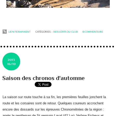
LIEN PERMANENT
CATÉGORIES :
- RESULTATS DU CLUB
0
COMMENTAIRE
2013
16/10
Saison des chronos d'automne
La saison sur route touche à sa fin, les premières feuilles jonchent la
route et les corsaires sont de retour. Quelques coureurs accrochent
encore des dossards sur les épreuves Chronométrées de la région :
après le gentleman de St germain Laval (42 ) où Jérôme Ficheux et