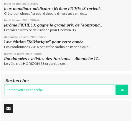
jeudi 16
juin 2016
21h10
Jeux mondiaux médicaux : Jérôme FICHEUX revient...
C'était un objectif préparé depuis 6 mois au sein du...
lundi 16
mai 2016
20h44
Jérôme FICHEUX gagne le grand prix de Montrond...
Première victoire de l'année pour Horizon 38......
dimanche 24
avril 2016
15h35
Une édition "folklorique" pour cette année..
Les randonnées 2016 ont attiré moins de monde que...
mardi 15
mars 2016
15h05
Randonnées cyclistes des Horizons - dimanche 17...
Le vélo club HORIZON 38 organise ses...
Rechercher