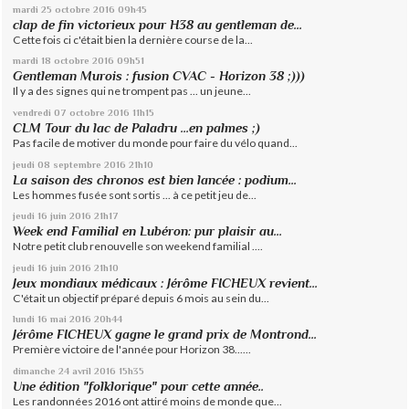
mardi 25
octobre 2016
09h45
clap de fin victorieux pour H38 au gentleman de...
Cette fois ci c'était bien la dernière course de la...
mardi 18
octobre 2016
09h51
Gentleman Murois : fusion CVAC - Horizon 38 ;)))
Il y a des signes qui ne trompent pas ... un jeune...
vendredi 07
octobre 2016
11h15
CLM Tour du lac de Paladru ...en palmes ;)
Pas facile de motiver du monde pour faire du vélo quand...
jeudi 08
septembre 2016
21h10
La saison des chronos est bien lancée : podium...
Les hommes fusée sont sortis ... à ce petit jeu de...
jeudi 16
juin 2016
21h17
Week end Familial en Lubéron: pur plaisir au...
Notre petit club renouvelle son weekend familial ....
jeudi 16
juin 2016
21h10
Jeux mondiaux médicaux : Jérôme FICHEUX revient...
C'était un objectif préparé depuis 6 mois au sein du...
lundi 16
mai 2016
20h44
Jérôme FICHEUX gagne le grand prix de Montrond...
Première victoire de l'année pour Horizon 38......
dimanche 24
avril 2016
15h35
Une édition "folklorique" pour cette année..
Les randonnées 2016 ont attiré moins de monde que...