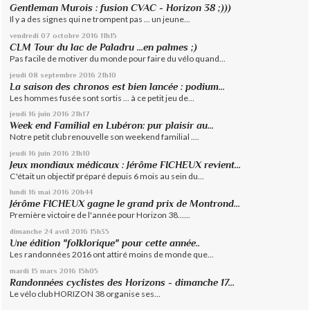
Gentleman Murois : fusion CVAC - Horizon 38 ;)))
Il y a des signes qui ne trompent pas ... un jeune...
vendredi 07
octobre 2016
11h15
CLM Tour du lac de Paladru ...en palmes ;)
Pas facile de motiver du monde pour faire du vélo quand...
jeudi 08
septembre 2016
21h10
La saison des chronos est bien lancée : podium...
Les hommes fusée sont sortis ... à ce petit jeu de...
jeudi 16
juin 2016
21h17
Week end Familial en Lubéron: pur plaisir au...
Notre petit club renouvelle son weekend familial ....
jeudi 16
juin 2016
21h10
Jeux mondiaux médicaux : Jérôme FICHEUX revient...
C'était un objectif préparé depuis 6 mois au sein du...
lundi 16
mai 2016
20h44
Jérôme FICHEUX gagne le grand prix de Montrond...
Première victoire de l'année pour Horizon 38......
dimanche 24
avril 2016
15h35
Une édition "folklorique" pour cette année..
Les randonnées 2016 ont attiré moins de monde que...
mardi 15
mars 2016
15h05
Randonnées cyclistes des Horizons - dimanche 17...
Le vélo club HORIZON 38 organise ses...