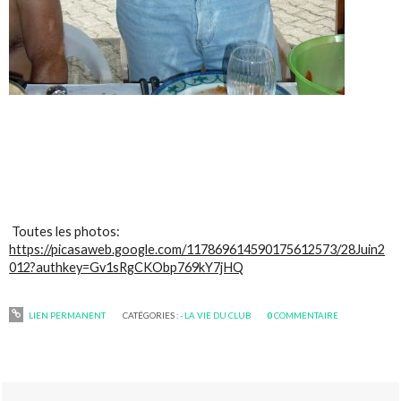
Toutes les photos:
https://picasaweb.google.com/117869614590175612573/28Juin2
012?authkey=Gv1sRgCKObp769kY7jHQ
LIEN PERMANENT
CATÉGORIES :
- LA VIE DU CLUB
0
COMMENTAIRE