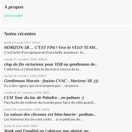
À propos
Lire la suite
Notes récentes
jeudi 24
août 2017
13h57
HORIZON 38 .... C'EST FINI ! Vive le VELO TEAM...
C'est la fin d'un époque et d'une belle aventure : le...
mardi 25
octobre 2016
09h45
clap de fin victorieux pour H38 au gentleman de...
Cette fois ci c'était bien la dernière course de la...
mardi 18
octobre 2016
09h51
Gentleman Murois : fusion CVAC - Horizon 38 ;)))
Il y a des signes qui ne trompent pas ... un jeune...
vendredi 07
octobre 2016
11h15
CLM Tour du lac de Paladru ...en palmes ;)
Pas facile de motiver du monde pour faire du vélo quand...
jeudi 08
septembre 2016
21h10
La saison des chronos est bien lancée : podium...
Les hommes fusée sont sortis ... à ce petit jeu de...
jeudi 16
juin 2016
21h17
Week end Familial en Lubéron: pur plaisir au...