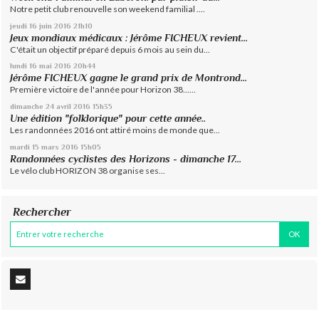
Notre petit club renouvelle son weekend familial ....
jeudi 16
juin 2016
21h10
Jeux mondiaux médicaux : Jérôme FICHEUX revient...
C'était un objectif préparé depuis 6 mois au sein du...
lundi 16
mai 2016
20h44
Jérôme FICHEUX gagne le grand prix de Montrond...
Première victoire de l'année pour Horizon 38......
dimanche 24
avril 2016
15h35
Une édition "folklorique" pour cette année..
Les randonnées 2016 ont attiré moins de monde que...
mardi 15
mars 2016
15h05
Randonnées cyclistes des Horizons - dimanche 17...
Le vélo club HORIZON 38 organise ses...
Rechercher