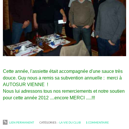
Cette année, l'assiette était accompagnée d'une sauce très
douce. Guy nous a remis sa subvention annuelle : merci à
AUTOSUR VIENNE !
Nous lui adressons tous nos remerciements et notre soutien
pour cette année 2012 ....encore MERCI .....!!!
LIEN PERMANENT
CATÉGORIES :
- LA VIE DU CLUB
1
COMMENTAIRE