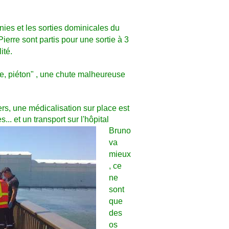
nies et les sorties dominicales du
ierre sont partis pour une sortie à 3
ité.
ble, piéton" , une chute malheureuse
ers, une médicalisation sur place est
... et un transport sur l'hôpital
Bruno
va
mieux
, ce
ne
sont
que
des
os