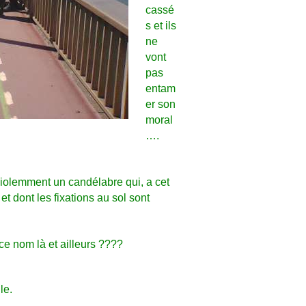
cassé
s et ils
ne
vont
pas
entam
er son
moral
….
iolemment un candélabre
qui, a cet
t dont les fixations au sol sont
ce nom là et ailleurs ????
le.