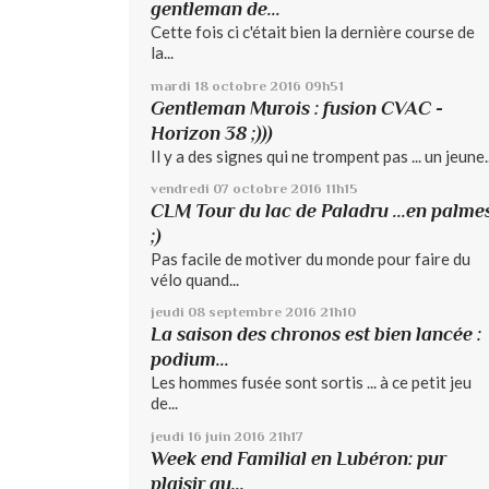
gentleman de...
Cette fois ci c'était bien la dernière course de
la...
mardi 18
octobre 2016
09h51
Gentleman Murois : fusion CVAC -
Horizon 38 ;)))
Il y a des signes qui ne trompent pas ... un jeune..
vendredi 07
octobre 2016
11h15
CLM Tour du lac de Paladru ...en palme
;)
Pas facile de motiver du monde pour faire du
vélo quand...
jeudi 08
septembre 2016
21h10
La saison des chronos est bien lancée :
podium...
Les hommes fusée sont sortis ... à ce petit jeu
de...
jeudi 16
juin 2016
21h17
Week end Familial en Lubéron: pur
plaisir au...