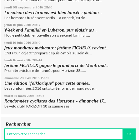
jeudi 08
septembre 2016
21h10
La saison des chronos est bien lancée : podium...
Les hommes fusée sont sortis ... à ce petit jeu de...
jeudi 16
juin 2016
21h17
Week end Familial en Lubéron: pur plaisir au...
Notre petit club renouvelle son weekend familial ....
jeudi 16
juin 2016
21h10
Jeux mondiaux médicaux : Jérôme FICHEUX revient...
C'était un objectif préparé depuis 6 mois au sein du...
lundi 16
mai 2016
20h44
Jérôme FICHEUX gagne le grand prix de Montrond...
Première victoire de l'année pour Horizon 38......
dimanche 24
avril 2016
15h35
Une édition "folklorique" pour cette année..
Les randonnées 2016 ont attiré moins de monde que...
mardi 15
mars 2016
15h05
Randonnées cyclistes des Horizons - dimanche 17...
Le vélo club HORIZON 38 organise ses...
Rechercher