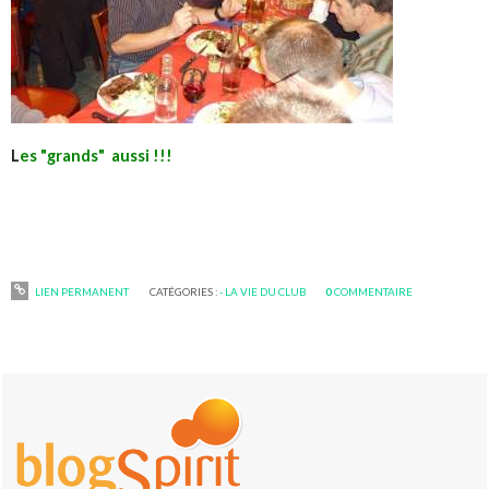
L
es "grands" aussi !!!
LIEN PERMANENT
CATÉGORIES :
- LA VIE DU CLUB
0
COMMENTAIRE