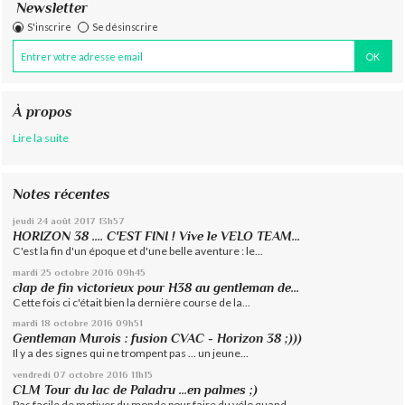
Newsletter
S'inscrire
Se désinscrire
À propos
Lire la suite
Notes récentes
jeudi 24
août 2017
13h57
HORIZON 38 .... C'EST FINI ! Vive le VELO TEAM...
C'est la fin d'un époque et d'une belle aventure : le...
mardi 25
octobre 2016
09h45
clap de fin victorieux pour H38 au gentleman de...
Cette fois ci c'était bien la dernière course de la...
mardi 18
octobre 2016
09h51
Gentleman Murois : fusion CVAC - Horizon 38 ;)))
Il y a des signes qui ne trompent pas ... un jeune...
vendredi 07
octobre 2016
11h15
CLM Tour du lac de Paladru ...en palmes ;)
Pas facile de motiver du monde pour faire du vélo quand...