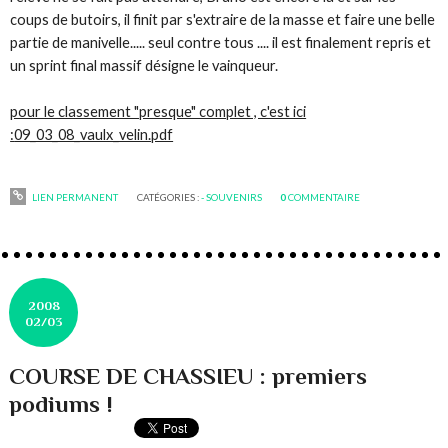
coups de butoirs, il finit par s'extraire de la masse et faire une belle
partie de manivelle..... seul contre tous .... il est finalement repris et
un sprint final massif désigne le vainqueur.
pour le classement "presque" complet , c'est ici
:
09_03_08_vaulx_velin.pdf
LIEN PERMANENT
CATÉGORIES :
- SOUVENIRS
0
COMMENTAIRE
2008
02/03
COURSE DE CHASSIEU : premiers
podiums !