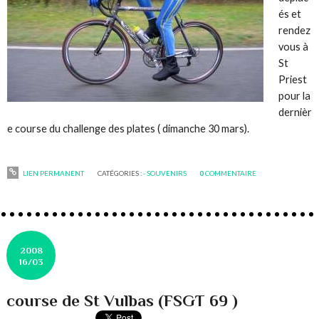
és et
rendez
vous à
St
Priest
pour la
dernièr
e course du challenge des plates ( dimanche 30 mars).
LIEN PERMANENT
CATÉGORIES :
- SOUVENIRS
0
COMMENTAIRE
2008
16/03
course de St Vulbas (FSGT 69 )