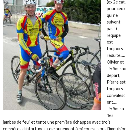
(ex 2e cat.
pour ceux
qui ne
suivent
pas !) ,
l'équipe
est
toujours
réduite.....
Olivier et
Jérôme au
départ,
Pierre est
toujours
convalesc
ent....
Jérôme a
"les
jambes de feu" et tente une première échappée avec trois
compères d'infortunes, regroupement à mi course sous l'impulsion