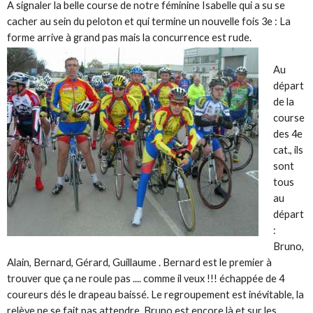
A signaler la belle course de notre féminine Isabelle qui a su se
cacher au sein du peloton et qui termine un nouvelle fois 3e : La
forme arrive à grand pas mais la concurrence est rude.
Au
départ
de la
course
des 4e
cat., ils
sont
tous
au
départ
:
Bruno,
Alain, Bernard, Gérard, Guillaume . Bernard est le premier à
trouver que ça ne roule pas .... comme il veux !!! échappée de 4
coureurs dés le drapeau baissé. Le regroupement est inévitable, la
relève ne se fait pas attendre, Bruno est encore là et sur les