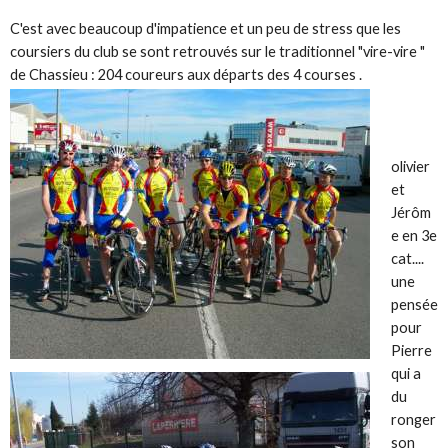
C'est avec beaucoup d'impatience et un peu de stress que les
coursiers du club se sont retrouvés sur le traditionnel "vire-vire "
de Chassieu : 204 coureurs aux départs des 4 courses .
olivier
et
Jérôm
e en 3e
cat....
une
pensée
pour
Pierre
qui a
du
ronger
son