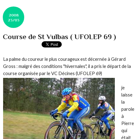
2008
23/03
Course de St Vulbas ( UFOLEP 69 )
La palme du coureur le plus courageux est décernée à Gérard
Gross : malgré des conditions "hivernales", il a pris le départ de la
course organisée par le VC Décines (UFOLEP 69)
je
laisse
la
parole
à
Pierre
qui
était