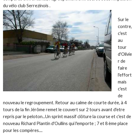
du vélo club Serrezinois .
Sur le
contre,
c'est
au
tour
d'Olivie
r de
faire
l'effort
mais
c'est
de
nouveau le regroupement. Retour au calme de courte durée, à 4
tours de la fin Jérôme remet le couvert sur 2 tours avant d'etre
repris par le peloton...Un sprint massif clôture la course et c'est de
nouveau Richard Plantin d'Oullins qui l'emporte ; 7 et 8 ème place
pour les compères....