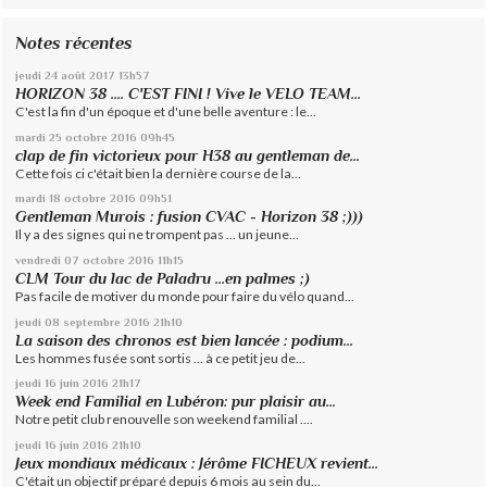
Notes récentes
jeudi 24
août 2017
13h57
HORIZON 38 .... C'EST FINI ! Vive le VELO TEAM...
C'est la fin d'un époque et d'une belle aventure : le...
mardi 25
octobre 2016
09h45
clap de fin victorieux pour H38 au gentleman de...
Cette fois ci c'était bien la dernière course de la...
mardi 18
octobre 2016
09h51
Gentleman Murois : fusion CVAC - Horizon 38 ;)))
Il y a des signes qui ne trompent pas ... un jeune...
vendredi 07
octobre 2016
11h15
CLM Tour du lac de Paladru ...en palmes ;)
Pas facile de motiver du monde pour faire du vélo quand...
jeudi 08
septembre 2016
21h10
La saison des chronos est bien lancée : podium...
Les hommes fusée sont sortis ... à ce petit jeu de...
jeudi 16
juin 2016
21h17
Week end Familial en Lubéron: pur plaisir au...
Notre petit club renouvelle son weekend familial ....
jeudi 16
juin 2016
21h10
Jeux mondiaux médicaux : Jérôme FICHEUX revient...
C'était un objectif préparé depuis 6 mois au sein du...