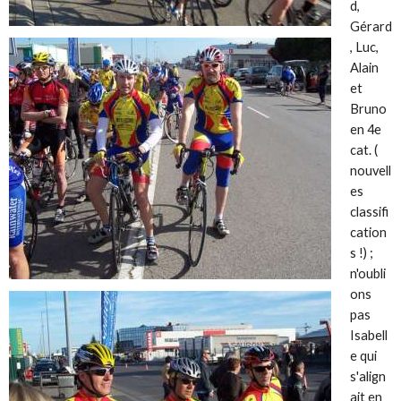
d,
Gérard
, Luc,
Alain
et
Bruno
en 4e
cat. (
nouvell
es
classifi
cation
s !) ;
n'oubli
ons
pas
Isabell
e qui
s'align
ait en