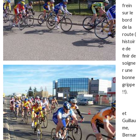
frein
sur le
bord
de la
route (
histoir
e de
finir de
soigne
r une
bonne
grippe
!!).
et
Guillau
me,
Bernar