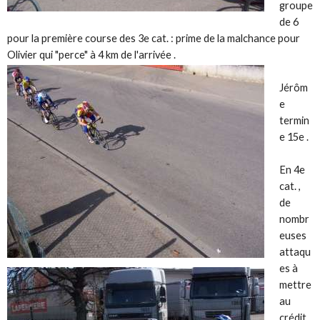
groupe
de 6
pour la première course des 3e cat. : prime de la malchance pour
Olivier qui "perce" à 4 km de l'arrivée .
Jérôm
e
termin
e 15e .
En 4e
cat. ,
de
nombr
euses
attaqu
es à
mettre
au
crédit