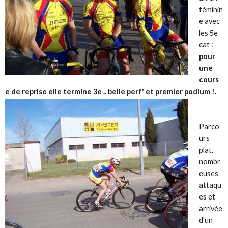
féminin
e avec
les 5e
cat :
pour
une
cours
e de reprise elle termine 3e .. belle perf' et premier podium !.
Parco
urs
plat,
nombr
euses
attaqu
es et
arrivée
d'un