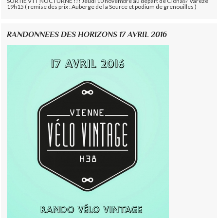
SORTIE VTT NOCTURNE !!! Jeudi 10 novembre au départ de Clonas/ Varèze
19h15 ( remise des prix : Auberge de la Source et podium de grenouilles )
RANDONNEES DES HORIZONS 17 AVRIL 2016