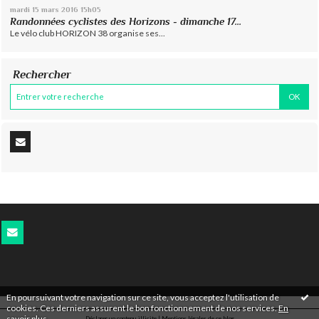
mardi 15
mars 2016
15h05
Randonnées cyclistes des Horizons - dimanche 17...
Le vélo club HORIZON 38 organise ses...
Rechercher
En poursuivant votre navigation sur ce site, vous acceptez l'utilisation de
cookies. Ces derniers assurent le bon fonctionnement de nos services.
En
savoir plus
.
Déclarer un contenu illicite
|
Mentions légales de ce blog