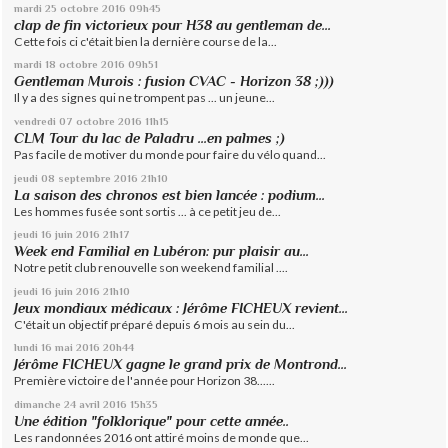
mardi 25
octobre 2016
09h45
clap de fin victorieux pour H38 au gentleman de...
Cette fois ci c'était bien la dernière course de la...
mardi 18
octobre 2016
09h51
Gentleman Murois : fusion CVAC - Horizon 38 ;)))
Il y a des signes qui ne trompent pas ... un jeune...
vendredi 07
octobre 2016
11h15
CLM Tour du lac de Paladru ...en palmes ;)
Pas facile de motiver du monde pour faire du vélo quand...
jeudi 08
septembre 2016
21h10
La saison des chronos est bien lancée : podium...
Les hommes fusée sont sortis ... à ce petit jeu de...
jeudi 16
juin 2016
21h17
Week end Familial en Lubéron: pur plaisir au...
Notre petit club renouvelle son weekend familial ....
jeudi 16
juin 2016
21h10
Jeux mondiaux médicaux : Jérôme FICHEUX revient...
C'était un objectif préparé depuis 6 mois au sein du...
lundi 16
mai 2016
20h44
Jérôme FICHEUX gagne le grand prix de Montrond...
Première victoire de l'année pour Horizon 38......
dimanche 24
avril 2016
15h35
Une édition "folklorique" pour cette année..
Les randonnées 2016 ont attiré moins de monde que...